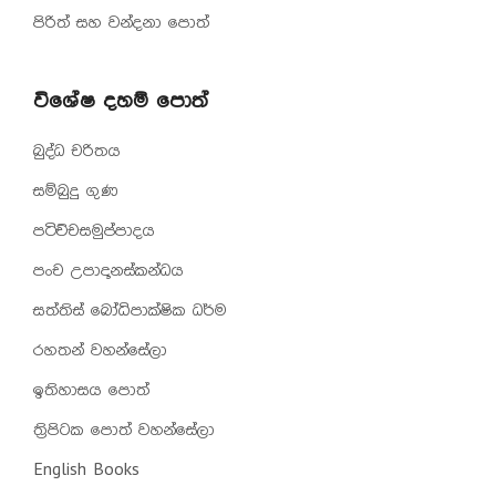
පිරිත් සහ වන්දනා පොත්
විශේෂ දහම් පොත්
බුද්ධ චරිතය
සම්බුදු ගුණ
පටිච්චසමුප්පාදය
පංච උපාදානස්කන්ධය
සත්තිස් බෝධිපාක්ෂික ධර්ම
රහතන් වහන්සේලා
ඉතිහාසය පොත්
ත්‍රිපිටක පොත් වහන්සේලා
English Books