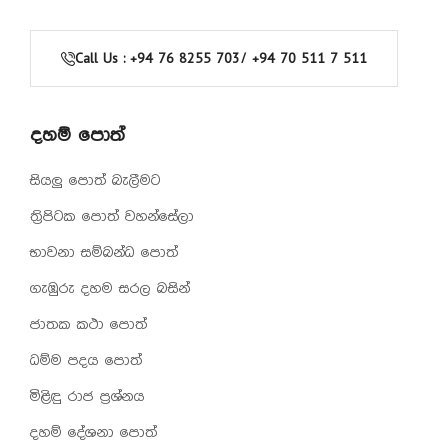
Call Us : +94 76 8255 703/ +94 70 511 7 511
දහම් පොත්
සියලු පොත් බැලීමට
ත්‍රිපිටක පොත් වහන්සේලා
භාවනා සම්බන්ධ පොත්
ගැඹුරු දහම සරල බසින්
ජාතක කථා පොත්
ධම්ම පදය පොත්
මිළිඳු රාජ ප්‍රශ්නය
දහම් දේශනා පොත්