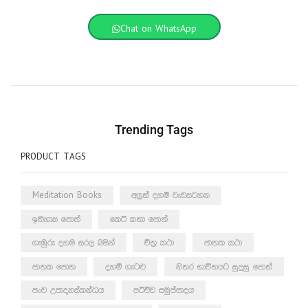
Chat on WhatsApp
Trending Tags
PRODUCT TAGS
Meditation Books
අලුත් දහම් වැඩසටහන
ඉතිහාස පොත්
කෙටි කතා පොත්
ගැඹුරු දහම සරල බසින්
චිත්‍ර කථා
ජාතක කථා
ජාතක පොත
දහම් ගැටළු
නිතර භාවිතයට සුදුසු පොත්
පංච උපාදානස්කන්ධය
පටිච්ච සමුප්පාදය