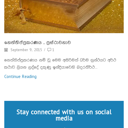
නෙත්තිප්ප්‍රකරණය – ප්‍රස්ථාවනාව
September 9, 2015
/
1
නෙත්තිප්ප්‍රකරණය නම් වූ මෙම අසිරිමත් ධර්ම ග්‍රන්ථයට අර්ථ
කථාව ලියන ලද්දේ දකුණු ඉන්දියාවෙහි බදරතීර්ථ...
Continue Reading
Stay connected with us on social
media