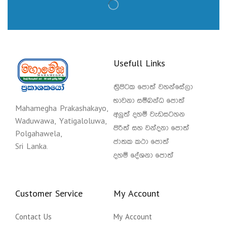
Usefull Links
ත්‍රිපිටක පොත් වහන්සේලා
භාවනා සම්බන්ධ පොත්
Mahamegha Prakashakayo,
අලුත් දහම් වැඩසටහන
Waduwawa, Yatigaloluwa,
පිරිත් සහ වන්දනා පොත්
Polgahawela,
ජාතක කථා පොත්
Sri Lanka.
දහම් දේශනා පොත්
Customer Service
My Account
Contact Us
My Account