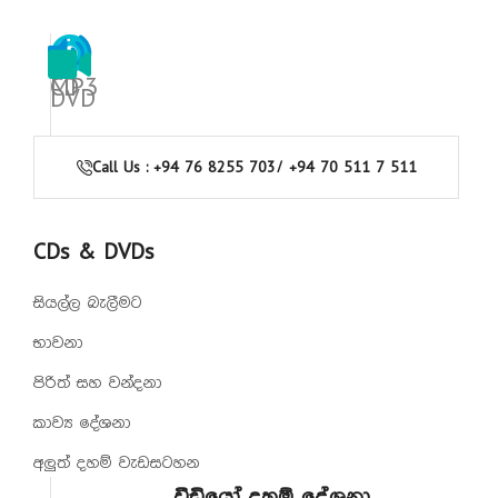
CD
MP3
DVD
Call Us : +94 76 8255 703/ +94 70 511 7 511
CDs & DVDs
සියල්ල බැලීමට
භාවනා
පිරිත් සහ වන්දනා
කාව්‍ය දේශනා
අලුත් දහම් වැඩසටහන
වීඩියෝ දහම් දේශනා