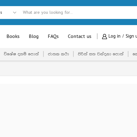
Books
Blog
FAQs
Contact us
Log in / Sign 
විශේෂ දහම් පොත්
ජාතක කථා
පිරිත් සහ වන්දනා පොත්
ක