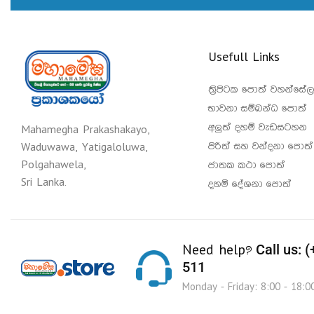
Usefull Links
ත්‍රිපිටක පොත් වහන්සේල
භාවනා සම්බන්ධ පොත්
අලුත් දහම් වැඩසටහන
Mahamegha Prakashakayo,
පිරිත් සහ වන්දනා පොත්
Waduwawa, Yatigaloluwa,
Polgahawela,
ජාතක කථා පොත්
Sri Lanka.
දහම් දේශනා පොත්
Call us: 
Need help?
511
Monday - Friday: 8:00 - 18:0