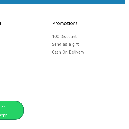
t
Promotions
10% Discount
y
Send as a gift
Cash On Delivery
t on
sApp