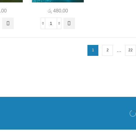
.00
රු
480.00
…
1
2
22