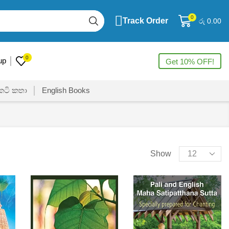
0
Track Order
රු
0.00
0
up
Get 10% OFF!
ෙටි කතා
English Books
Show