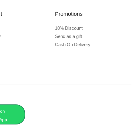
t
Promotions
10% Discount
y
Send as a gift
Cash On Delivery
 on
App