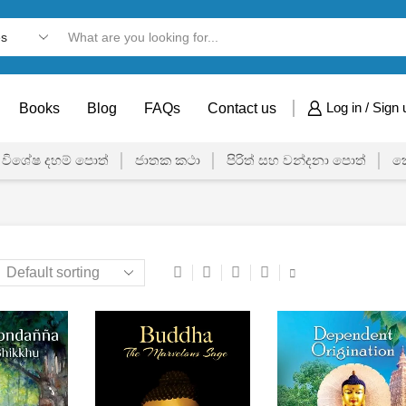
Books
Blog
FAQs
Contact us
Log in / Sign 
විශේෂ දහම් පොත්
ජාතක කථා
පිරිත් සහ වන්දනා පොත්
ක