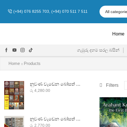
(+94) 076 8255 703, (+94) 070 511 7 511
Home
ගැඹුරු දහම සරල බසින්
Home
Products
නුවණ වැඩෙන බෝසත් කථා පොත් එකතුව-5
Filters
රු
4,280.00
නුවණ වැඩෙන බෝසත් කථා පොත් එකතුව-4
රු
2,770.00