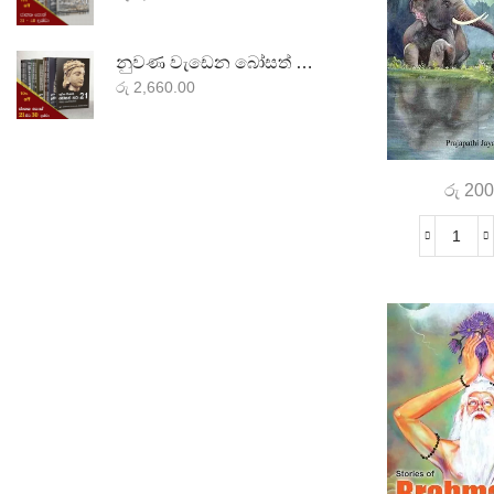
නුවණ වැඩෙන බෝසත් කථා පොත් එකතුව-3
රු
2,660.00
රු
200