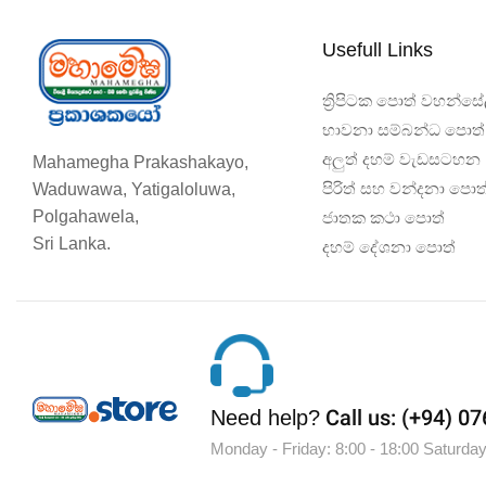
Usefull Links
ත්‍රිපිටක පොත් වහන්සේ
භාවනා සම්බන්ධ පොත්
අලුත් දහම් වැඩසටහන
Mahamegha Prakashakayo,
පිරිත් සහ වන්දනා පොත
Waduwawa, Yatigaloluwa,
Polgahawela,
ජාතක කථා පොත්
Sri Lanka.
දහම් දේශනා පොත්
Call us: (+94) 0
Need help?
Monday - Friday: 8:00 - 18:00 Saturday