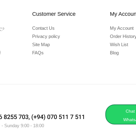
Customer Service
My Accoun
ලා
Contact Us
My Account
Privacy policy
Order Histor
Site Map
Wish List
්
FAQs
Blog
Chat
76 8255 703, (+94) 070 511 7 511
Whats
 - Sunday 9:00 - 18:00