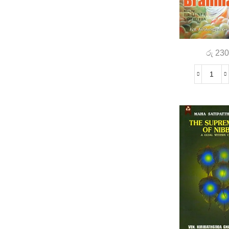
රු
230