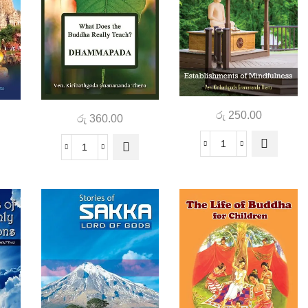
රු
250.00
රු
360.00