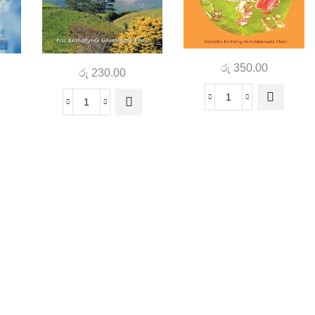
රු
350.00
රු
230.00