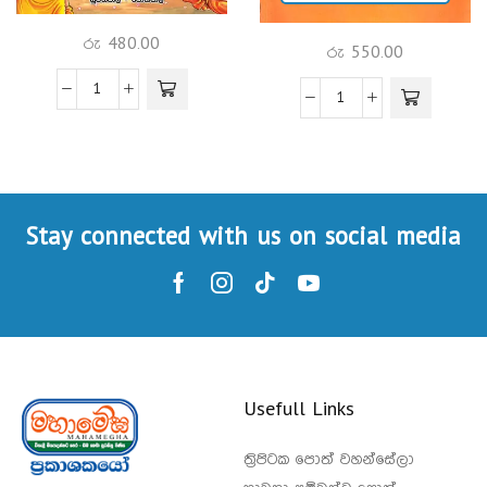
රු
480.00
රු
550.00
Stay connected with us on social media
Usefull Links
ත්‍රිපිටක පොත් වහන්සේලා