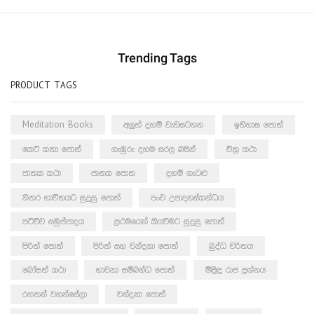
Trending Tags
PRODUCT TAGS
Meditation Books
අලුත් දහම් වැඩසටහන
ඉතිහාස පොත්
කෙටි කතා පොත්
ගැඹුරු දහම සරල බසින්
චිත්‍ර කථා
ජාතක කථා
ජාතක පොත
දහම් ගැටළු
නිතර භාවිතයට සුදුසු පොත්
පංච උපාදානස්කන්ධය
පටිච්ච සමුප්පාදය
ප්‍රථමයෙන් කියවීමට සුදුසු පොත්
පිරිත් පොත්
පිරිත් සහ වන්දනා පොත්
බුද්ධ චරිතය
බෝසත් කථා
භාවනා සම්බන්ධ පොත්
මිළිඳු රාජ ප්‍රශ්නය
රහතන් වහන්සේලා
වන්දනා පොත්