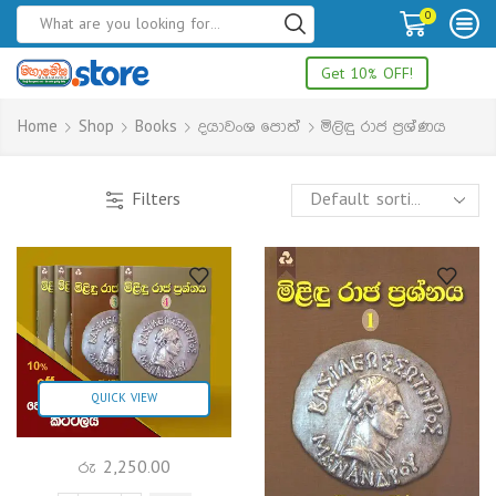
0
Get 10% OFF!
Home
Shop
Books
දයාවංශ පොත්
මිලිඳු රාජ ප්‍රශ්ණය
Filters
QUICK VIEW
රු
2,250.00