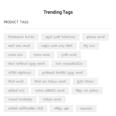
Trending Tags
PRODUCT TAGS
Meditation Books
අලුත් දහම් වැඩසටහන
ඉතිහාස පොත්
කෙටි කතා පොත්
ගැඹුරු දහම සරල බසින්
චිත්‍ර කථා
ජාතක කථා
ජාතක පොත
දහම් ගැටළු
නිතර භාවිතයට සුදුසු පොත්
පංච උපාදානස්කන්ධය
පටිච්ච සමුප්පාදය
ප්‍රථමයෙන් කියවීමට සුදුසු පොත්
පිරිත් පොත්
පිරිත් සහ වන්දනා පොත්
බුද්ධ චරිතය
බෝසත් කථා
භාවනා සම්බන්ධ පොත්
මිළිඳු රාජ ප්‍රශ්නය
රහතන් වහන්සේලා
වන්දනා පොත්
සත්තිස් බෝධිපාක්ෂික ධර්ම
සම්බුදු ගුණ
සළායතන