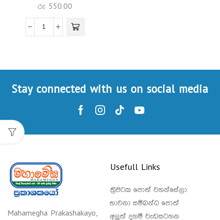
රු
550.00
Stay connected with us on social media
Usefull Links
ත්‍රිපිටක පොත් වහන්සේලා
භාවනා සම්බන්ධ පොත්
Mahamegha Prakashakayo,
අලුත් දහම් වැඩසටහන